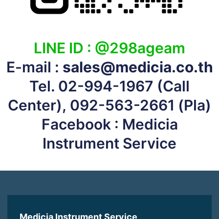
LINE ID :
@298ageam
E-mail :
sales@medicia.co.th
Tel.
02-994-1967
(Call
Center),
092-563-2661
(Pla)
Facebook :
Medicia
Instrument Service
Medicia Instrument Service