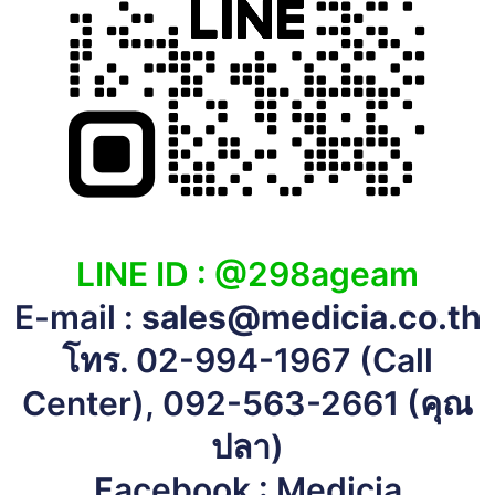
LINE ID :
@298ageam
E-mail :
sales@medicia.co.th
โทร.
02-994-1967
(Call
Center),
092-563-2661
(คุณ
ปลา)
Facebook :
Medicia